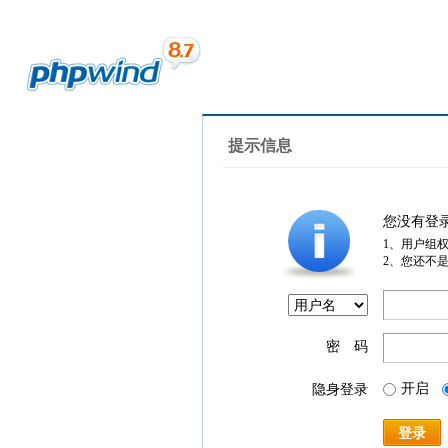
提示信息
您没有登
1、用户组
2、您还不
密 码
开启
隐身登录
登录