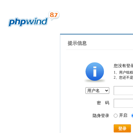
提示信息
您没有登
1、用户组
2、您还不
密 码
开启
隐身登录
登录