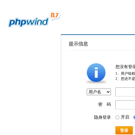
提示信息
您没有登
1、用户组
2、您还不
密 码
开启
隐身登录
登录