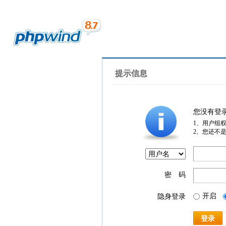
提示信息
您没有登
1、用户组
2、您还不
密 码
开启
隐身登录
登录