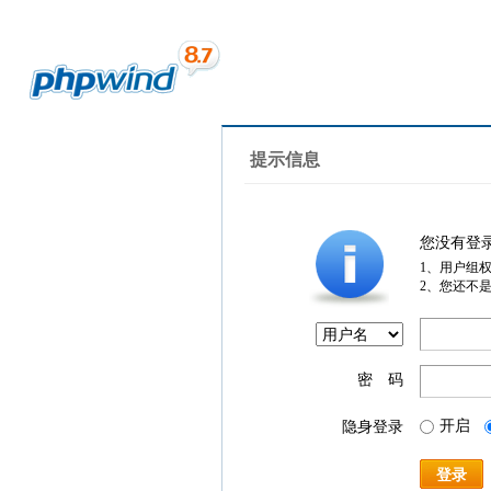
提示信息
您没有登
1、用户组
2、您还不
密 码
开启
隐身登录
登录