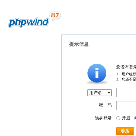
提示信息
您没有登
1、用户组
2、您还不
密 码
开启
隐身登录
登录