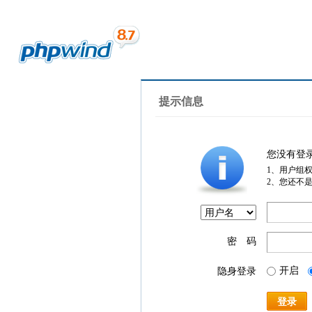
提示信息
您没有登
1、用户组
2、您还不
密 码
开启
隐身登录
登录