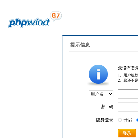
提示信息
您没有登
1、用户组
2、您还不
密 码
开启
隐身登录
登录